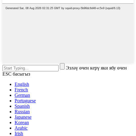
Эзләү өчен керү яки ябу өчен
ESC басыгыз
English
French
German
Portuguese
Spanish
Russian
Japanese
Korean
Arabic
Irish