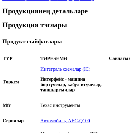
Продукциянең детальләре
Продукция тэглары
Продукт сыйфатлары
ТYР
ТӘРESЕМӘ
Сайлагыз
Интеграль схемалар (IC)
Интерфейс - машина
Төркем
йөртүчеләр, кабул итүчеләр,
тапшыргычлар
Mfr
Техас инструменты
Серияләр
Автомобиль, AEC-Q100