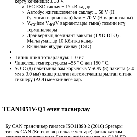
кертү көчәнеше: ± 30 V.
IEC ESD саклау ± 15 кВ кадәр
Автобус җитешсезлеген саклау: ± 58 V (H
булмаган вариантлар) һәм ± 70 V (H вариантлары)
V.
һәм V.
(V вариантлары гына) тәэмин итү
CC
IO
терминаллары
Драйверның доминант вакыты (TXD DTO) -
Мәгълүматлар 10 Кбитка кадәр
Rылылык ябудан саклау (TSD)
Типик цикл тоткарлануы: 110 нс
Чишелеш температурасы –55 ° C дан 150 ° C.
SOIC (8) пакетында һәм корычсыз VSON (8) пакетта (3.0
мм х 3.0 мм) яхшыртылган автоматлаштырылган оптик
тикшерү (AOI) мөмкинлеге бар.
TCAN1051V-Q1 өчен тасвирлау
Бу CAN трансчивер гаиләсе ISO11898-2 (2016) Speгары
тизлек CAN (Контроллер өлкәсе челтәре) физик катлам