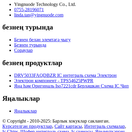
Yingnuode Technology Co., Ltd.
0755-28196071
linda.tan@yingnuode.com
безнең турында
Безнең белән элемтәгә чыгу
Безнең турында
Сораулар
безнең продуктлар
DRV5033FAQDBZR IC интеграль схема Электрон
Электрон компонент - TPS54625PWPR
Яңа һәм Оригиналь Iso7221cdr Берләшкән Схема IC Чип
Яңалыклар
Яңалыклар
© Copyright - 2010-2025: Барлык хокуклар сакланган.
Күрсәтелгән продуктлар
,
Сайт картасы
,
Интеграль схемалар
,
Ic Chips
,
Шофер интеграль схема
,
Ic схемасы
,
Ярымүткәргеч