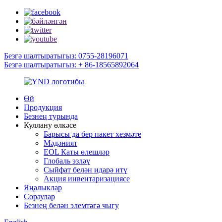
Безгә шалтыратыгыз: 0755-28196071
Безгә шалтыратыгыз: + 86-18565892064
Өй
Продукция
Безнең турында
Куллану өлкәсе
Барысы да бер пакет хезмәте
Мәдәният
EOL Каты өлешләр
Глобаль эзләү
Сыйфат белән идарә итү
Акция инвентаризациясе
Яңалыклар
Сораулар
Безнең белән элемтәгә чыгу