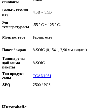
ставкасы
Вольт - тәэмин
4.5В ~ 5.5В
итү
Эш
-55 ° C ~ 125 ° C.
температурасы
Монтаж төре
Faceир өсте
Пакет / очрак
8-SOIC (0,154 ", 3,90 мм киңлек)
Тапшыручы
җайланма
8-SOIC
пакеты
Төп продукт
TCAN1051
саны
S
2
PQ
500 / PCS
Интерфейс