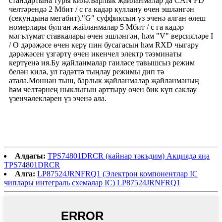
стандартына туры килә.Барлык җайланмалар да CAN FD
челтәрендә 2 Мбит / с га кадәр куллану өчен эшләнгән
(секундына мегабит)."G" суффиксын үз эченә алган өлеш
номерлары булган җайланмалар 5 Мбит / с га кадәр
мәгълүмат ставкалары өчен эшләнгән, һәм "V" версияләре I
/ O дәрәҗәсе өчен керү пин бусагасын һәм RXD чыгару
дәрәҗәсен үзгәртү өчен икенчел электр тәэминаты
кертүенә ия.Бу җайланмалар гаиләсе тавышсыз режим
белән килә, ул гадәттә тыңлау режимы дип тә
атала.Моннан тыш, барлык җайланмалар җайланманың
һәм челтәрнең ныклыгын арттыру өчен бик күп саклау
үзенчәлекләрен үз эченә ала.
Алдагы:
TPS74801DRCR (кайнар тәкъдим) Акциядә яңа
TPS74801DRCR
Алга:
LP87524JRNFRQ1 (Электрон компонентлар IC
чиплары интеграль схемалар IC) LP87524JRNFRQ1