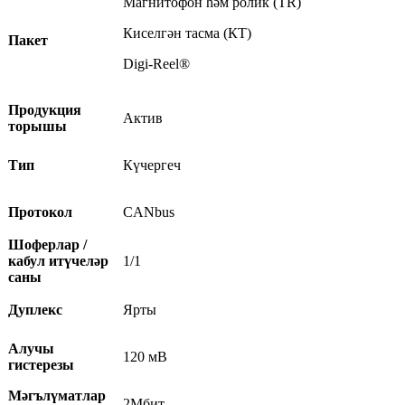
Магнитофон һәм ролик (TR)
Киселгән тасма (КТ)
Пакет
Digi-Reel®
Продукция
Актив
торышы
Тип
Күчергеч
Протокол
CANbus
Шоферлар /
кабул итүчеләр
1/1
саны
Дуплекс
Ярты
Алучы
120 мВ
гистерезы
Мәгълүматлар
2Мбит