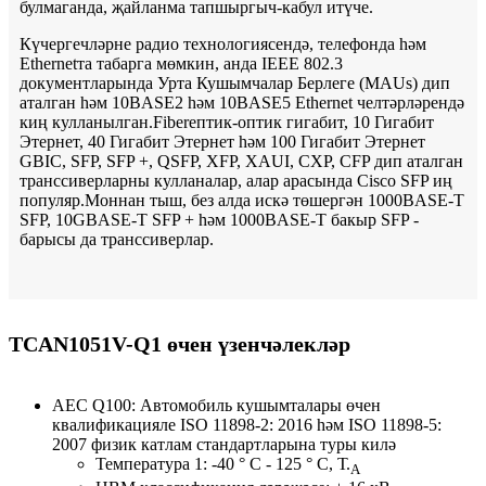
булмаганда, җайланма тапшыргыч-кабул итүче.
Күчергечләрне радио технологиясендә, телефонда һәм
Ethernetта табарга мөмкин, анда IEEE 802.3
документларында Урта Кушымчалар Берлеге (MAUs) дип
аталган һәм 10BASE2 һәм 10BASE5 Ethernet челтәрләрендә
киң кулланылган.Fiberептик-оптик гигабит, 10 Гигабит
Этернет, 40 Гигабит Этернет һәм 100 Гигабит Этернет
GBIC, SFP, SFP +, QSFP, XFP, XAUI, CXP, CFP дип аталган
транссиверларны кулланалар, алар арасында Cisco SFP иң
популяр.Моннан тыш, без алда искә төшергән 1000BASE-T
SFP, 10GBASE-T SFP + һәм 1000BASE-T бакыр SFP -
барысы да транссиверлар.
TCAN1051V-Q1 өчен үзенчәлекләр
AEC Q100: Автомобиль кушымталары өчен
квалификацияле ISO 11898-2: 2016 һәм ISO 11898-5:
2007 физик катлам стандартларына туры килә
Температура 1: -40 ° C - 125 ° C, Т.
A