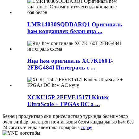
LMR14030SQDDARQ1 Оригиналь
һәм көндәшлек белән яңа ...
Яңа һәм оригиналь XC7K160T-
2FBG484I Интеграль с ...
XCKU15P-2FFVE1517I Kintex
UltraScale + FPGAs DC a ...
Безнең продуктлар яки приселистлар турында белешмәләр
өчен зинһар, электрон почтагызны безгә калдырыгыз һәм без
24 сәгать эчендә элемтәдә торырбыз.
сорау