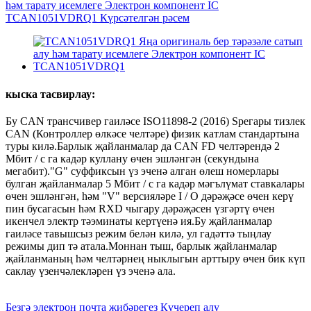
кыска тасвирлау:
Бу CAN трансчивер гаиләсе ISO11898-2 (2016) Speгары тизлек
CAN (Контроллер өлкәсе челтәре) физик катлам стандартына
туры килә.Барлык җайланмалар да CAN FD челтәрендә 2
Мбит / с га кадәр куллану өчен эшләнгән (секундына
мегабит)."G" суффиксын үз эченә алган өлеш номерлары
булган җайланмалар 5 Мбит / с га кадәр мәгълүмат ставкалары
өчен эшләнгән, һәм "V" версияләре I / O дәрәҗәсе өчен керү
пин бусагасын һәм RXD чыгару дәрәҗәсен үзгәртү өчен
икенчел электр тәэминаты кертүенә ия.Бу җайланмалар
гаиләсе тавышсыз режим белән килә, ул гадәттә тыңлау
режимы дип тә атала.Моннан тыш, барлык җайланмалар
җайланманың һәм челтәрнең ныклыгын арттыру өчен бик күп
саклау үзенчәлекләрен үз эченә ала.
Безгә электрон почта җибәрегез
Күчереп алу