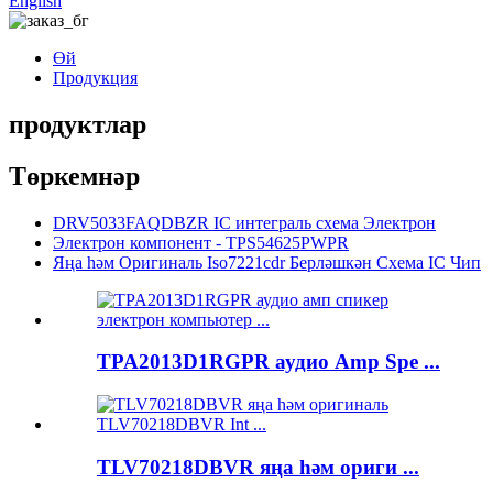
English
Өй
Продукция
продуктлар
Төркемнәр
DRV5033FAQDBZR IC интеграль схема Электрон
Электрон компонент - TPS54625PWPR
Яңа һәм Оригиналь Iso7221cdr Берләшкән Схема IC Чип
TPA2013D1RGPR аудио Amp Spe ...
TLV70218DBVR яңа һәм ориги ...