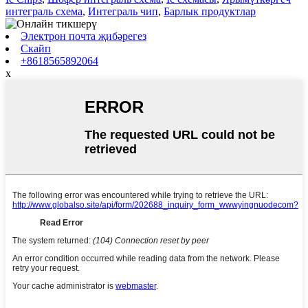
интеграль схема
,
Интеграль чип
,
Барлык продуктлар
Электрон почта җибәрегез
Скайп
+8618565892064
x