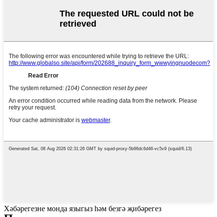
Хәбәрегезне монда языгыз һәм безгә җибәрегез