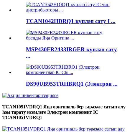
TCAN1042HDRQ1 күпләп сату I ...
MSP430FR2433IRGER күпләп сату
...
DS90UB953TRHBRQ1 (Электрон ...
TCAN1051VDRQ1 Яңа оригиналь бер тәрәзәле сатып алу
һәм тарату исемлеге Электрон компонент IC
TCAN1051VDRQ1