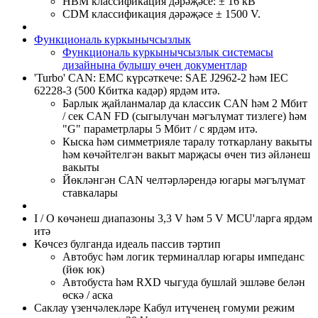
HBM классификация дәрәҗәсе: ± 16 кВ
CDM классификация дәрәҗәсе ± 1500 V.
Функциональ куркынычсызлык
Функциональ куркынычсызлык системасы
дизайнына булышу өчен документлар
'Turbo' CAN: EMC күрсәткече: SAE J2962-2 һәм IEC
62228-3 (500 Кбитка кадәр) ярдәм итә.
Барлык җайланмалар да классик CAN һәм 2 Мбит
/ сек CAN FD (сыгылучан мәгълүмат тизлеге) һәм
"G" параметрлары 5 Мбит / с ярдәм итә.
Кыска һәм симметрияле таралу тоткарлану вакыты
һәм көчәйтелгән вакыт марҗасы өчен тиз әйләнеш
вакыты
Йөкләнгән CAN челтәрләрендә югары мәгълүмат
ставкалары
I / O көчәнеш диапазоны 3,3 V һәм 5 V MCU'ларга ярдәм
итә
Көчсез булганда идеаль пассив тәртип
Автобус һәм логик терминаллар югары импеданс
(йөк юк)
Автобуста һәм RXD чыгуда бушлай эшләве белән
өскә / аска
Саклау үзенчәлекләре Кабул итүченең гомуми режим