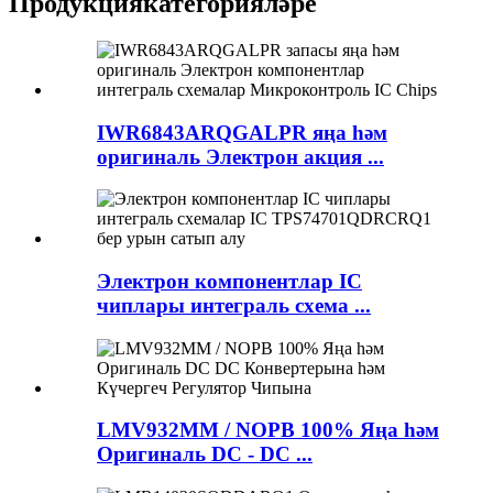
Продукция
категорияләре
IWR6843ARQGALPR яңа һәм
оригиналь Электрон акция ...
Электрон компонентлар IC
чиплары интеграль схема ...
LMV932MM / NOPB 100% Яңа һәм
Оригиналь DC - DC ...