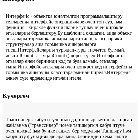
Интерфейс - объектка юнәлтелгән программалаштыру
телләрендә интерфейс операцияләре өчен төп сүз, һәм
функция - кирәкле функцияләрне туплау өчен кирәкле
әгъзаларны берләштерү.Бу шаблонга охшаган, анда объект
әгъзалары тормышка ашырылырга тиеш, класслар яки
структуралар аша тормышка ашырылырга
тиеш.Интерфейсларны турыдан-туры тизләтеп булмый,
ягъни ICount ic = яңа iCount () дөрес түгел.Интерфейста
әгъзалар өчен бернинди код та була алмый, әгъзалар
гына.Интерфейс әгъзалары өчен конкрет код интерфейсны
тормышка ашыручы класс тарафыннан бирелә.Интерфейс
ачкыч сүзе ярдәмендә игълан ителә.
Күчергеч
Транссивер - кабул итүченнән дә, тапшыргычтан да торган
җайланма ("транссивер" исеме тапшыргыч-кабул итүче
өчен кыска) һәм бу ике гаджет бер модульдә.Тапшыру һәм
кабул итү функцияләре арасында бернинди схема гадәти