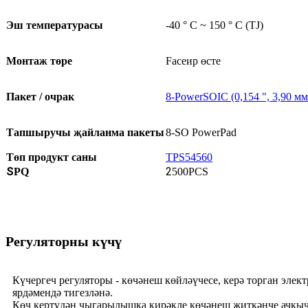
Эш температурасы
-40 ° C ~ 150 ° C (TJ)
Монтаж төре
Faceир өсте
Пакет / очрак
8-PowerSOIC (0,154 ", 3,90 м
Тапшыручы җайланма пакеты
8-SO PowerPad
Төп продукт саны
TPS54560
S
2
PQ
500PCS
Регуляторны күчү
Күчергеч регуляторы - көчәнеш көйләүчесе, керә торган эле
ярдәмендә тигезләнә.
Көч кертүдән чыгарылышка кирәкле көчәнеш җиткәнче ачкы