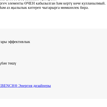
ргеч элементы ӨЧЕН кабызылган һәм кертү көче кулланылмый.
 һәм аз җылылык китереп чыгарырга мөмкинлек бирә.
гары эффективлык
үбән төшү
BENCH® Энергия дизайнеры