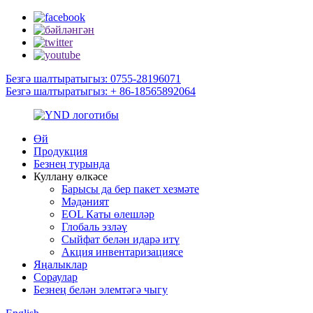
Безгә шалтыратыгыз: 0755-28196071
Безгә шалтыратыгыз: + 86-18565892064
Өй
Продукция
Безнең турында
Куллану өлкәсе
Барысы да бер пакет хезмәте
Мәдәният
EOL Каты өлешләр
Глобаль эзләү
Сыйфат белән идарә итү
Акция инвентаризациясе
Яңалыклар
Сораулар
Безнең белән элемтәгә чыгу