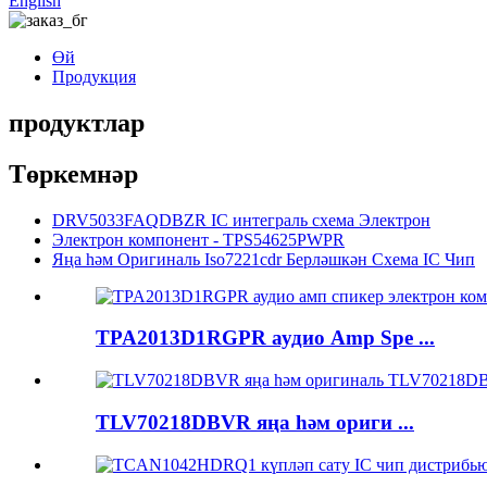
English
Өй
Продукция
продуктлар
Төркемнәр
DRV5033FAQDBZR IC интеграль схема Электрон
Электрон компонент - TPS54625PWPR
Яңа һәм Оригиналь Iso7221cdr Берләшкән Схема IC Чип
TPA2013D1RGPR аудио Amp Spe ...
TLV70218DBVR яңа һәм ориги ...