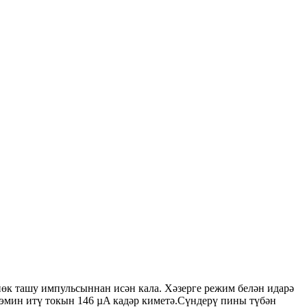
йөк ташу импульсыннан исән кала. Хәзерге режим белән идарә
эмин итү токын 146 µA кадәр киметә.Сүндерү пины түбән