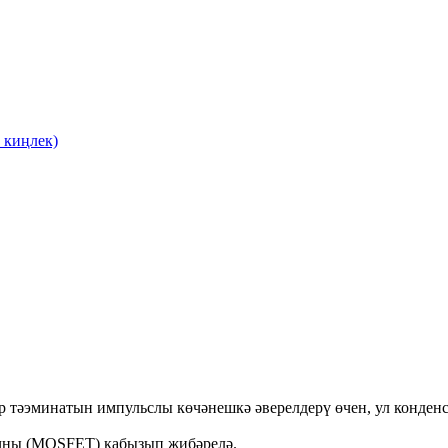
м киңлек)
ктр тәэминатын импульслы көчәнешкә әверелдерү өчен, ул конден
чны (MOSFET) кабызып җибәрелә.