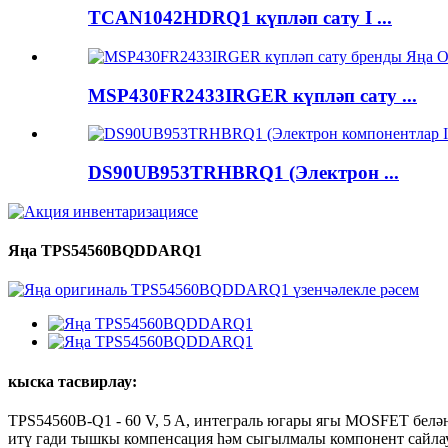
TCAN1042HDRQ1 күпләп сату I ...
MSP430FR2433IRGER күпләп сату ...
DS90UB953TRHBRQ1 (Электрон ...
Яңа TPS54560BQDDARQ1
кыска тасвирлау:
TPS54560B-Q1 - 60 V, 5 A, интеграль югары ягы MOSFET белән
итү гади тышкы компенсация һәм сыгылмалы компонент сайла