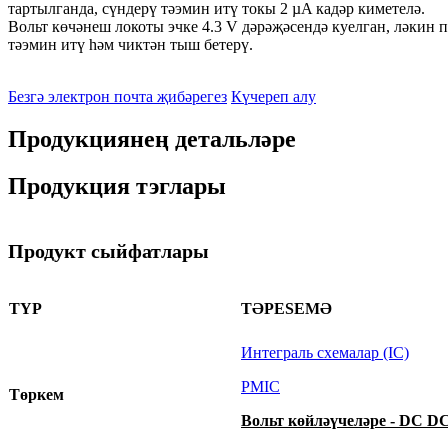
тартылганда, сүндерү тәэмин итү токы 2 µA кадәр киметелә.
Вольт көчәнеш локоты эчке 4.3 V дәрәҗәсендә куелган, ләкин
тәэмин итү һәм чиктән тыш бетерү.
Безгә электрон почта җибәрегез
Күчереп алу
Продукциянең детальләре
Продукция тэглары
Продукт сыйфатлары
ТYР
ТӘРESЕМӘ
Интеграль схемалар (IC)
PMIC
Төркем
Вольт көйләүчеләре - DC DC