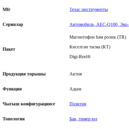
Mfr
Техас инструменты
Серияләр
Автомобиль, AEC-Q100, Эко
Магнитофон һәм ролик (TR)
Киселгән тасма (КТ)
Пакет
Digi-Reel®
Продукция торышы
Актив
Функция
Адым
Чыгыш конфигурациясе
Позитив
Топология
Бак, тимер юл