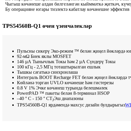
Чыгыш көчәнеше алдан билгеләнгән кыйммәткә җиткәч, күче
Бу операцияне югары тизлектә кабатлау көчәнешне эффектив
TPS54560B-Q1 өчен үзенчәлекләр
Пульсны сикерү Эко-режим ™ белән җиңел йөкләрдә ю
92-мΩ Биек яклы MOSFET
146 µА Тынычлык Токы һәм 2 µА Сүндерү Токы
100 кГц - 2,5 МГц тоташтырылган ешлык
Тышкы сәгатькә синхронлаша
Интеграль BOOT Recharge FET белән җиңел йөкләрдә т
Көйләнә торган UVLO көчәнеше һәм гистерезы
0.8 V 1% Эчке көчәнеш турында белешмәлек
PowerPAD ™ пакеты белән 8-терминал HSOP
–40 ° C - 150 ° CT
Эш диапазоны
J
TPS54560B-Q1 ярдәмендә махсус дизайн булдырыгыз
WE