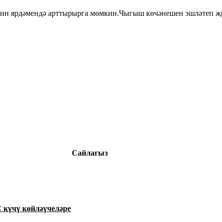
 пин ярдәмендә арттырырга мөмкин.Чыгыш көчәнешен эшләтеп җи
Сайлагыз
 күчү көйләүчеләре