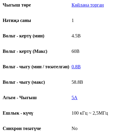
Чыгыш төре
Көйләнә торган
Нәтиҗә саны
1
Вольт - кертү (мин)
4.5В
Вольт - кертү (Макс)
60В
Вольт - чыгу (мин / төзәтелгән)
0.8В
Вольт - чыгу (макс)
58.8В
Агым - Чыгыш
5A
Ешлык - күчү
100 кГц ~ 2,5МГц
Синхрон төзәтүче
No