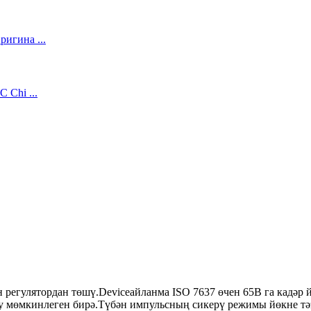
 регулятордан төшү.Deviceайланма ISO 7637 өчен 65В га кадәр 
у мөмкинлеген бирә.Түбән импульсның сикерү режимы йөкне тә